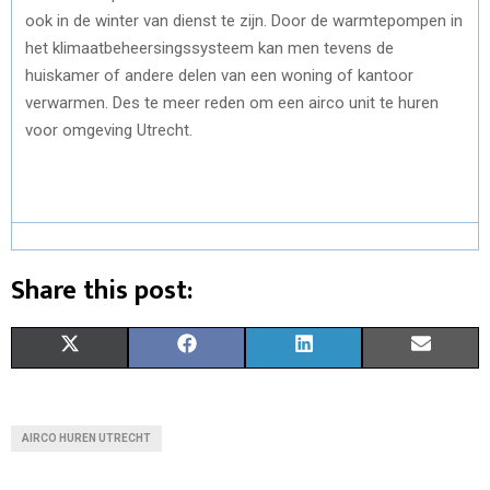
ook in de winter van dienst te zijn. Door de warmtepompen in
het klimaatbeheersingssysteem kan men tevens de
huiskamer of andere delen van een woning of kantoor
verwarmen. Des te meer reden om een airco unit te huren
voor omgeving Utrecht.
Share this post:
S
S
S
S
X
F
L
E
H
H
H
H
(
A
I
M
A
A
A
A
T
C
N
A
AIRCO HUREN UTRECHT
R
R
R
R
W
E
K
I