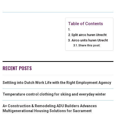
E
E
E
E
I
B
E
L
O
O
O
O
T
O
D
N
N
N
N
T
O
I
Table of Contents
E
K
N
Split airco huren Utrecht
Airco units huren Utrecht
R
Share this post:
)
RECENT POSTS
Settling into Dutch Work Life with the Right Employment Agency
Temperature control clothing for skiing and everyday winter
A+ Construction & Remodeling ADU Builders Advances
Multigenerational Housing Solutions for Sacrament