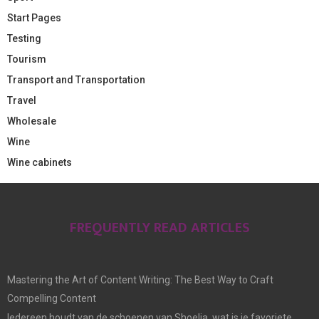
Start Pages
Testing
Tourism
Transport and Transportation
Travel
Wholesale
Wine
Wine cabinets
FREQUENTLY READ ARTICLES
Mastering the Art of Content Writing: The Best Way to Craft
Compelling Content
Iedereen houdt van de schoenen van Shoelia, wat is je favoriete