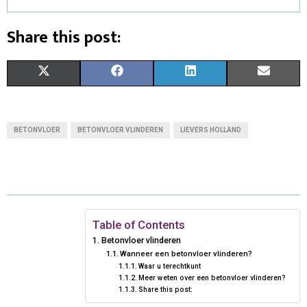
Share this post:
S
S
S
S
X
F
L
E
H
H
H
H
(
A
I
M
A
A
A
A
T
C
N
A
BETONVLOER
BETONVLOER VLINDEREN
LIEVERS HOLLAND
R
R
R
R
W
E
K
I
E
E
E
E
I
B
E
L
O
O
O
O
T
O
D
N
N
N
N
T
O
I
Table of Contents
Betonvloer vlinderen
E
K
N
Wanneer een betonvloer vlinderen?
Waar u terechtkunt
R
Meer weten over een betonvloer vlinderen?
Share this post:
)