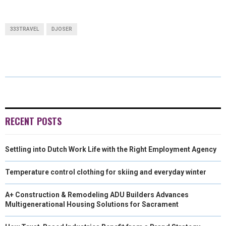
H
H
H
H
(
A
I
M
A
A
A
A
T
C
N
A
333TRAVEL
DJOSER
R
R
R
R
W
E
K
I
E
E
E
E
I
B
E
L
O
O
O
O
T
O
D
N
N
N
N
T
O
I
E
K
N
RECENT POSTS
R
Settling into Dutch Work Life with the Right Employment Agency
)
Temperature control clothing for skiing and everyday winter
A+ Construction & Remodeling ADU Builders Advances
Multigenerational Housing Solutions for Sacrament