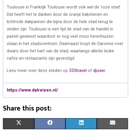
Toulouse in Frankrijk Toulouse wordt ook wel de ‘roze stad’.
Dat heeft het te danken door de oranje bakstenen en
lichtrode dakpannen die bijna door de hele stad terug te
vinden zijn. Toulouse is een tijd de stad van de handel in
pastel geweest waardoor er nog veel mooi herenhuizen
staan in het stadscentrum. Daarnaast loopt de Garonne-river
dwars door het hart van de stad, waarlangs allerlei leuke
cafés en restaurants zijn gevestigd.
Lees meer over deze steden op
333travel
of
djoser
.
https://www.dalreizen.nl/
Share this post:
S
S
S
S
X
F
L
E