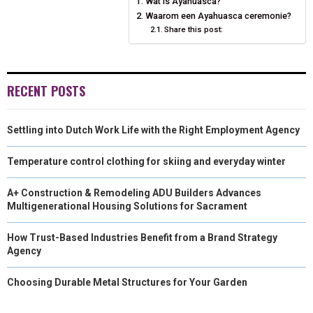
Wat is Ayahuasca?
O
O
O
O
T
O
D
Waarom een Ayahuasca ceremonie?
N
N
Share this post:
N
N
T
O
I
E
K
N
R
RECENT POSTS
)
Settling into Dutch Work Life with the Right Employment Agency
Temperature control clothing for skiing and everyday winter
A+ Construction & Remodeling ADU Builders Advances
Multigenerational Housing Solutions for Sacrament
How Trust-Based Industries Benefit from a Brand Strategy
Agency
Choosing Durable Metal Structures for Your Garden