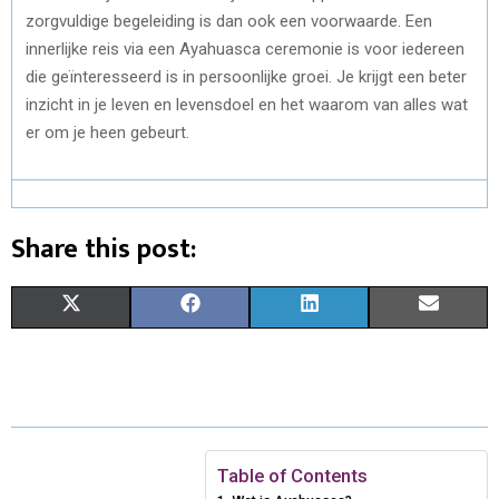
zorgvuldige begeleiding is dan ook een voorwaarde. Een
innerlijke reis via een Ayahuasca ceremonie is voor iedereen
die geïnteresseerd is in persoonlijke groei. Je krijgt een beter
inzicht in je leven en levensdoel en het waarom van alles wat
er om je heen gebeurt.
Share this post:
S
S
S
S
X
F
L
E
H
H
H
H
(
A
I
M
A
A
A
A
T
C
N
A
R
R
R
R
W
E
K
I
E
E
E
E
I
B
E
L
Table of Contents