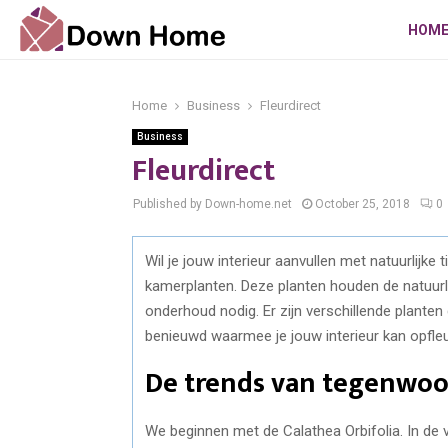
HOM
Home
Business
Fleurdirect
Business
Fleurdirect
Published by Down-home.net
October 25, 2018
0
Wil je jouw interieur aanvullen met natuurlijk
kamerplanten. Deze planten houden de natuurli
onderhoud nodig. Er zijn verschillende planten 
benieuwd waarmee je jouw interieur kan opfleur
De trends van tegenwoo
We beginnen met de Calathea Orbifolia. In de