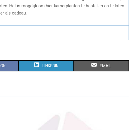
en. Het is mogelijk om hier kamerplanten te bestellen en te laten
der als cadeau.
S
S
OOK
LINKEDIN
EMAIL
H
H
A
A
R
R
E
E
O
O
N
N