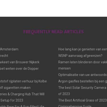
FREQUENTLY READ ARTICLES
n Amsterdam
Hoe lang kan je genieten van ee
trecht
WSNP aanvraag afgewezen?
keet van Brouwer Nijkerk
Ramen laten blinderen door vak
mensen
moet weten over de Dopper
Optimalisatie van uw antwoords
tstof rijplaten verhuur bij Kolbe
Argon gasfles bestellen bij een 
elf sigaretten maken
The best Solar Security Camera
of 2023
eries & Charging Hub That Will
 Setup for 2023
The Best Artificial Grass of 2023
Comprehensive Guide
ddy Bear For A Fun-Filled Life