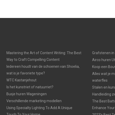
Mastering the Art of Content Writing: The Best
Grafstenen i
Way to Craft Compelling Content
Airco huren U
Iedereen houdt van de schoenen van Shoelia,
Koop een Bouw
wat is je favoriete type?
Alles wat je 
WTC Kastanjehout
waterfles
Is het kunstriet of natuurriet?
Stalen en kuns
Busje huren Wageningen
Handleiding z
Verschillende marketing modellen
The Best Batt
Using Specialty Lighting To Add A Unique
Enhance Your
Touch To Your Home
2023’s Best Te