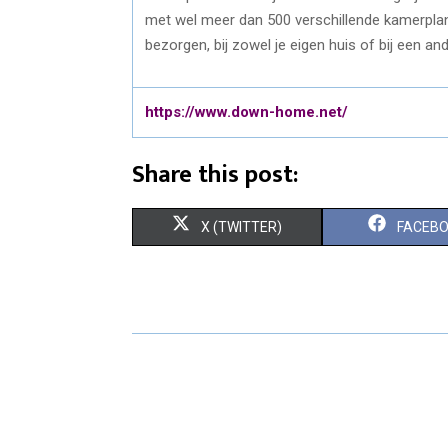
met wel meer dan 500 verschillende kamerplant
bezorgen, bij zowel je eigen huis of bij een an
https://www.down-home.net/
Share this post:
S
S
X (TWITTER)
FACEB
H
H
A
A
R
R
E
E
O
O
N
N