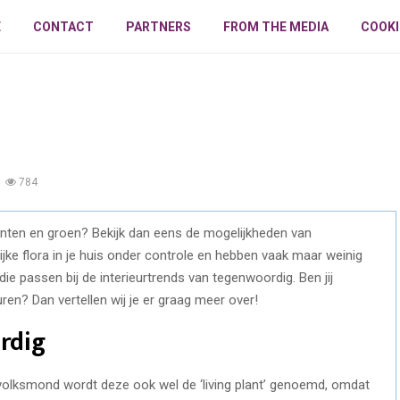
E
CONTACT
PARTNERS
FROM THE MEDIA
COOKI
784
e tinten en groen? Bekijk dan eens de mogelijkheden van
jke flora in je huis onder controle en hebben vaak maar weinig
die passen bij de interieurtrends van tegenwoordig. Ben jij
en? Dan vertellen wij je er graag meer over!
rdig
 volksmond wordt deze ook wel de ‘living plant’ genoemd, omdat