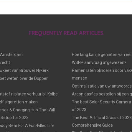
R
R
E
E
O
O
FREQUENTLY READ ARTICLES
N
N
n Amsterdam
Hoe lang kan je genieten van ee
trecht
WSNP aanvraag afgewezen?
keet van Brouwer Nijkerk
Ramen laten blinderen door vak
mensen
moet weten over de Dopper
Optimalisatie van uw antwoords
tstof rijplaten verhuur bij Kolbe
Argon gasfles bestellen bij een 
elf sigaretten maken
The best Solar Security Camera
of 2023
eries & Charging Hub That Will
 Setup for 2023
The Best Artificial Grass of 2023
Comprehensive Guide
ddy Bear For A Fun-Filled Life