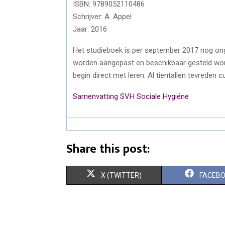
ISBN: 9789052110486
Schrijver: A. Appel
Jaar: 2016
Het studieboek is per september 2017 nog onge
worden aangepast en beschikbaar gesteld wor
begin direct met leren. Al tientallen tevreden 
Samenvatting SVH Sociale Hygiëne
Share this post:
S
S
X (TWITTER)
FACEB
H
H
A
A