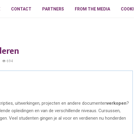
E
CONTACT
PARTNERS
FROM THE MEDIA
COOKI
deren
694
cripties, uitwerkingen, projecten en andere documenten
verkopen
?
lende opleidingen en van de verschillende niveaus. Cursussen,
en. Veel studenten gingen je al voor en verdienen nu honderden