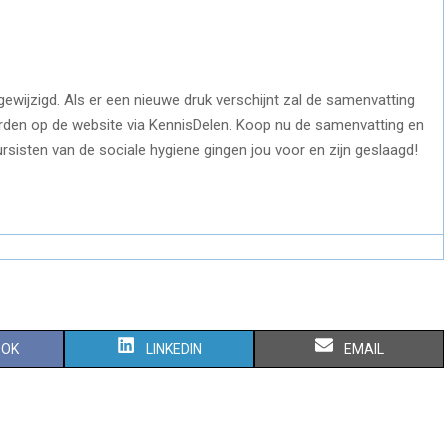
wijzigd. Als er een nieuwe druk verschijnt zal de samenvatting
den op de website via KennisDelen. Koop nu de samenvatting en
cursisten van de sociale hygiene gingen jou voor en zijn geslaagd!
S
S
OOK
LINKEDIN
EMAIL
H
H
A
A