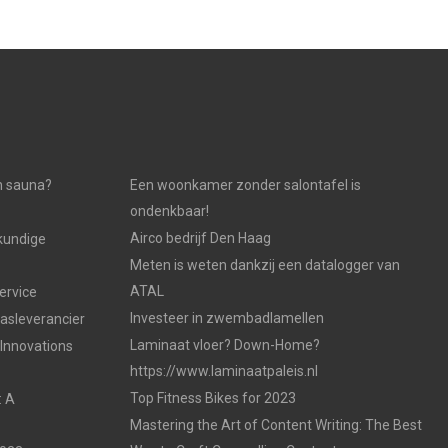
n sauna?
Een woonkamer zonder salontafel is
ondenkbaar!
Airco bedrijf Den Haag
kundige
Meten is weten dankzij een datalogger van
ATAL
ervice
Investeer in zwembadlamellen
gasleverancier
Laminaat vloer? Down-Home?
 Innovations
https://www.laminaatpaleis.nl
Top Fitness Bikes for 2023
: A
Mastering the Art of Content Writing: The Best