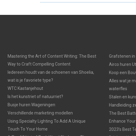
R
R
E
E
O
O
N
N
Mastering the Art of Content Writing: The Best
Grafstenen i
Way to Craft Compelling Content
Airco huren U
Iedereen houdt van de schoenen van Shoelia,
Koop een Bouw
wat is je favoriete type?
Alles wat je 
WTC Kastanjehout
waterfles
Is het kunstriet of natuurriet?
Stalen en kuns
Busje huren Wageningen
Handleiding z
Verschillende marketing modellen
The Best Batt
Using Specialty Lighting To Add A Unique
Enhance Your
Touch To Your Home
2023’s Best Te