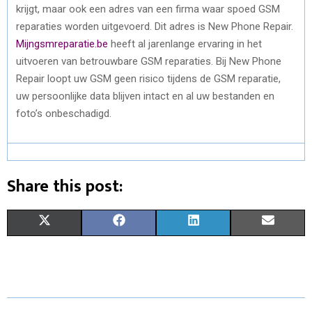
krijgt, maar ook een adres van een firma waar spoed GSM
reparaties worden uitgevoerd. Dit adres is New Phone Repair.
Mijngsmreparatie.be
heeft al jarenlange ervaring in het
uitvoeren van betrouwbare GSM reparaties. Bij New Phone
Repair loopt uw GSM geen risico tijdens de GSM reparatie,
uw persoonlijke data blijven intact en al uw bestanden en
foto’s onbeschadigd.
Share this post:
S
S
S
S
X
F
L
E
H
H
H
H
(
A
I
M
A
A
A
A
T
C
N
A
R
R
R
R
W
E
K
I