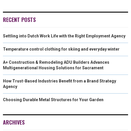
E
E
E
E
I
B
E
L
O
O
O
O
T
O
D
RECENT POSTS
N
N
N
N
T
O
I
Settling into Dutch Work Life with the Right Employment Agency
E
K
N
R
Temperature control clothing for skiing and everyday winter
)
A+ Construction & Remodeling ADU Builders Advances
Multigenerational Housing Solutions for Sacrament
How Trust-Based Industries Benefit from a Brand Strategy
Agency
Choosing Durable Metal Structures for Your Garden
ARCHIVES