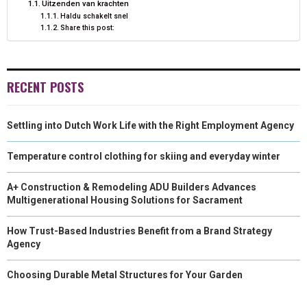
Uitzenden van krachten
N
N
N
N
T
O
I
Haldu schakelt snel
Share this post:
E
K
N
R
)
RECENT POSTS
Settling into Dutch Work Life with the Right Employment Agency
Temperature control clothing for skiing and everyday winter
A+ Construction & Remodeling ADU Builders Advances
Multigenerational Housing Solutions for Sacrament
How Trust-Based Industries Benefit from a Brand Strategy
Agency
Choosing Durable Metal Structures for Your Garden