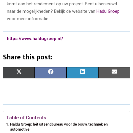
komt aan het rendement op uw project. Bent u benieuwd
naar de mogelijkheden? Bekijk de website van
Hadu Groep
voor meer informatie.
https://www.haldugroep.nl/
Share this post:
S
S
S
S
X
F
L
E
H
H
H
H
(
A
I
M
A
A
A
A
T
C
N
A
R
R
R
R
W
E
K
I
E
E
E
E
I
B
E
L
Table of Contents
Haldu Groep: hét uitzendbureau voor de bouw, techniek en
O
O
O
O
T
O
D
automotive