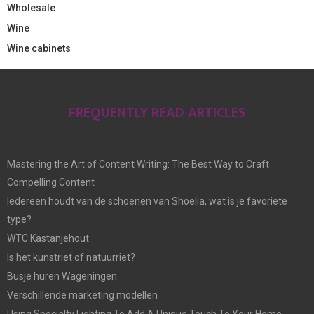
Wholesale
Wine
Wine cabinets
FREQUENTLY READ ARTICLES
Mastering the Art of Content Writing: The Best Way to Craft
Compelling Content
Iedereen houdt van de schoenen van Shoelia, wat is je favoriete
type?
WTC Kastanjehout
Is het kunstriet of natuurriet?
Busje huren Wageningen
Verschillende marketing modellen
Using Specialty Lighting To Add A Unique Touch To Your Home