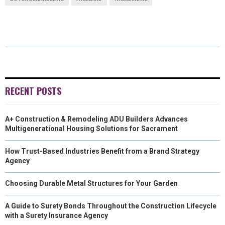
R
R
R
R
W
E
K
I
E
E
E
E
I
B
E
L
O
O
O
O
T
O
D
N
N
N
N
T
O
I
E
K
N
RECENT POSTS
R
A+ Construction & Remodeling ADU Builders Advances
)
Multigenerational Housing Solutions for Sacrament
How Trust-Based Industries Benefit from a Brand Strategy
Agency
Choosing Durable Metal Structures for Your Garden
A Guide to Surety Bonds Throughout the Construction Lifecycle
with a Surety Insurance Agency