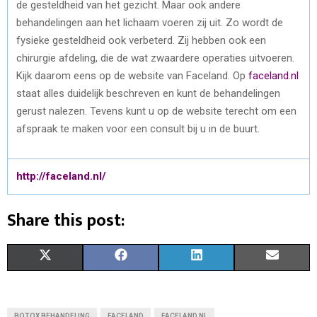
de gesteldheid van het gezicht. Maar ook andere
behandelingen aan het lichaam voeren zij uit. Zo wordt de
fysieke gesteldheid ook verbeterd. Zij hebben ook een
chirurgie afdeling, die de wat zwaardere operaties uitvoeren.
Kijk daarom eens op de website van Faceland. Op
faceland.nl
staat alles duidelijk beschreven en kunt de behandelingen
gerust nalezen. Tevens kunt u op de website terecht om een
afspraak te maken voor een consult bij u in de buurt.
http://faceland.nl/
Share this post:
S
S
S
S
X
F
L
E
H
H
H
H
(
A
I
M
A
A
A
A
T
C
N
A
BOTOX BEHANDELING
FACELAND
FACELAND.NL