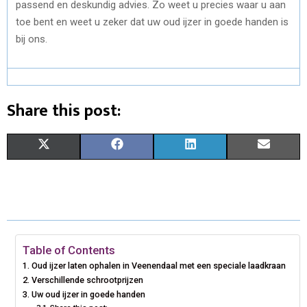
passend en deskundig advies. Zo weet u precies waar u aan
toe bent en weet u zeker dat uw oud ijzer in goede handen is
bij ons.
Share this post:
S
S
S
S
X
F
L
E
H
H
H
H
(
A
I
M
A
A
A
A
T
C
N
A
R
R
R
R
W
E
K
I
E
E
E
E
I
B
E
L
Table of Contents
Oud ijzer laten ophalen in Veenendaal met een speciale laadkraan
O
O
O
O
T
O
D
Verschillende schrootprijzen
N
N
N
N
Uw oud ijzer in goede handen
T
O
I