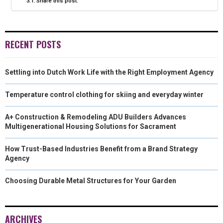
Share this post:
E
K
N
R
RECENT POSTS
)
Settling into Dutch Work Life with the Right Employment Agency
Temperature control clothing for skiing and everyday winter
A+ Construction & Remodeling ADU Builders Advances
Multigenerational Housing Solutions for Sacrament
How Trust-Based Industries Benefit from a Brand Strategy
Agency
Choosing Durable Metal Structures for Your Garden
ARCHIVES