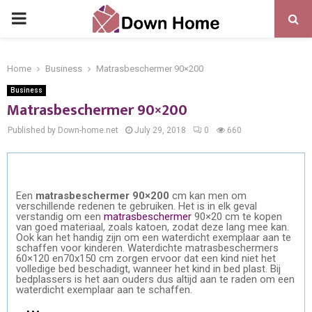
PRIMARY
MENU
Home
Business
Matrasbeschermer 90×200
Business
Matrasbeschermer 90×200
Published by Down-home.net
July 29, 2018
0
660
Een
matrasbeschermer 90×200
cm kan men om
verschillende redenen te gebruiken. Het is in elk geval
verstandig om een
matrasbeschermer
90×20 cm te kopen
van goed materiaal, zoals katoen, zodat deze lang mee kan.
Ook kan het handig zijn om een waterdicht exemplaar aan te
schaffen voor kinderen. Waterdichte matrasbeschermers
60×120 en70x150 cm zorgen ervoor dat een kind niet het
volledige bed beschadigt, wanneer het kind in bed plast. Bij
bedplassers is het aan ouders dus altijd aan te raden om een
waterdicht exemplaar aan te schaffen.