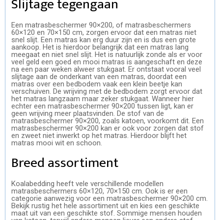
Slijtage tegengaan
Een matrasbeschermer 90×200, of matrasbeschermers
60×120 en 70×150 cm, zorgen ervoor dat een matras niet
snel slijt. Een matras kan erg duur zijn en is dus een grote
aankoop. Het is hierdoor belangrijk dat een matras lang
meegaat en niet snel slijt. Het is natuurlijk zonde als er voor
veel geld een goed en mooi matras is aangeschaft en deze
na een paar weken alweer stukgaat. Er ontstaat vooral veel
slijtage aan de onderkant van een matras, doordat een
matras over een bedbodem vaak een klein beetje kan
verschuiven. De wrijving met de bedbodem zorgt ervoor dat
het matras langzaam maar zeker stukgaat. Wanneer hier
echter een matrasbeschermer 90×200 tussen ligt, kan er
geen wrijving meer plaatsvinden. De stof van de
matrasbeschermer 90×200, zoals katoen, voorkomt dit. Een
matrasbeschermer 90×200 kan er ook voor zorgen dat stof
en zweet niet inwerkt op het matras. Hierdoor blijft het
matras mooi wit en schoon.
Breed assortiment
Koalabedding heeft vele verschillende modellen
matrasbeschermers 60×120, 70×150 cm. Ook is er een
categorie aanwezig voor een matrasbeschermer 90×200 cm.
Bekijk rustig het hele assortiment uit en kies een geschikte
maat uit van een geschikte stof. Sommige mensen houden