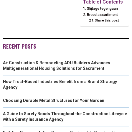
T
O
I
Table of Contents
Slijtage tegengaan
E
K
N
Breed assortiment
Share this post:
R
)
RECENT POSTS
A+ Construction & Remodeling ADU Builders Advances
Multigenerational Housing Solutions for Sacrament
How Trust-Based Industries Benefit from a Brand Strategy
Agency
Choosing Durable Metal Structures for Your Garden
A Guide to Surety Bonds Throughout the Construction Lifecycle
with a Surety Insurance Agency