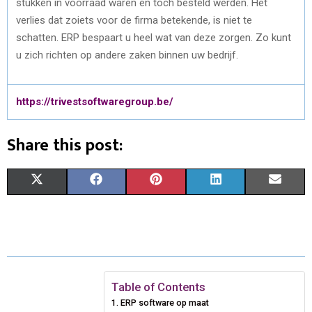
stukken in voorraad waren en toch besteld werden. Het
verlies dat zoiets voor de firma betekende, is niet te
schatten. ERP bespaart u heel wat van deze zorgen. Zo kunt
u zich richten op andere zaken binnen uw bedrijf.
https://trivestsoftwaregroup.be/
Share this post:
S
S
S
S
S
X
F
P
L
E
H
H
H
H
H
(
A
I
I
M
A
A
A
A
A
T
C
N
N
A
R
R
R
R
R
W
E
T
K
I
E
E
E
E
E
I
B
E
E
L
Table of Contents
ERP software op maat
O
O
O
O
O
T
O
R
D