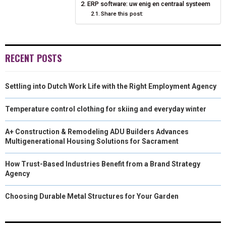
ERP software: uw enig en centraal systeem
N
N
Share this post:
N
N
N
T
O
E
I
E
K
S
N
R
T
RECENT POSTS
)
Settling into Dutch Work Life with the Right Employment Agency
Temperature control clothing for skiing and everyday winter
A+ Construction & Remodeling ADU Builders Advances
Multigenerational Housing Solutions for Sacrament
How Trust-Based Industries Benefit from a Brand Strategy
Agency
Choosing Durable Metal Structures for Your Garden