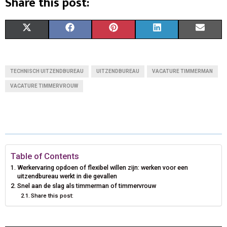
Share this post:
S
S
S
S
S
X
F
P
L
E
H
H
H
H
H
(
A
I
I
M
A
A
A
A
A
T
C
N
N
A
TECHNISCH UITZENDBUREAU
UITZENDBUREAU
VACATURE TIMMERMAN
R
R
R
R
R
W
E
T
K
I
VACATURE TIMMERVROUW
E
E
E
E
E
I
B
E
E
L
O
O
O
O
O
T
O
R
D
N
N
N
N
N
T
O
E
I
Table of Contents
E
K
S
N
Werkervaring opdoen of flexibel willen zijn: werken voor een
R
T
uitzendbureau werkt in die gevallen
Snel aan de slag als timmerman of timmervrouw
)
Share this post: