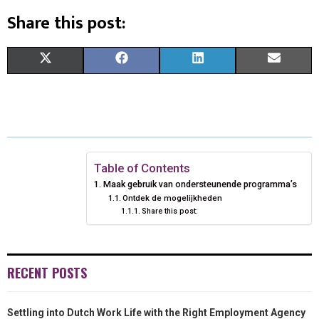
Share this post:
S
S
S
S
X
F
L
E
H
H
H
H
(
A
I
M
A
A
A
A
T
C
N
A
R
R
R
R
W
E
K
I
E
E
E
E
I
B
E
L
Table of Contents
Maak gebruik van ondersteunende programma’s
O
O
O
O
T
O
D
Ontdek de mogelijkheden
Share this post:
N
N
N
N
T
O
I
E
K
N
R
RECENT POSTS
)
Settling into Dutch Work Life with the Right Employment Agency