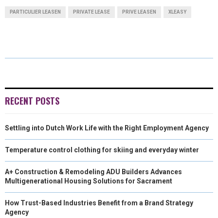
A
A
A
A
A
T
C
N
N
A
PARTICULIER LEASEN
PRIVATE LEASE
PRIVE LEASEN
XLEASY
R
R
R
R
R
W
E
T
K
I
E
E
E
E
E
I
B
E
E
L
O
O
O
O
O
T
O
R
D
N
N
N
N
N
T
O
E
I
E
K
S
N
RECENT POSTS
R
T
Settling into Dutch Work Life with the Right Employment Agency
)
Temperature control clothing for skiing and everyday winter
A+ Construction & Remodeling ADU Builders Advances
Multigenerational Housing Solutions for Sacrament
How Trust-Based Industries Benefit from a Brand Strategy
Agency