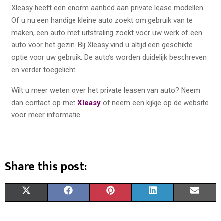
Xleasy heeft een enorm aanbod aan private lease modellen.
Of u nu een handige kleine auto zoekt om gebruik van te
maken, een auto met uitstraling zoekt voor uw werk of een
auto voor het gezin. Bij Xleasy vind u altijd een geschikte
optie voor uw gebruik. De auto’s worden duidelijk beschreven
en verder toegelicht.
Wilt u meer weten over het private leasen van auto? Neem
dan contact op met
Xleasy
of neem een kijkje op de website
voor meer informatie.
Share this post:
S
S
S
S
S
X
F
P
L
E
H
H
H
H
H
(
A
I
I
M