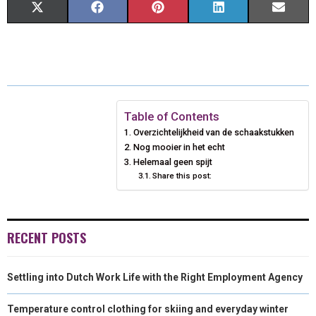
S
S
S
S
S
X
F
P
L
E
H
H
H
H
H
(
A
I
I
M
A
A
A
A
A
T
C
N
N
A
R
R
R
R
R
W
E
T
K
I
E
E
E
E
E
I
B
E
E
L
Table of Contents
Overzichtelijkheid van de schaakstukken
O
O
O
O
O
T
O
R
D
Nog mooier in het echt
N
N
N
N
N
T
O
Helemaal geen spijt
E
I
Share this post:
E
K
S
N
R
T
RECENT POSTS
)
Settling into Dutch Work Life with the Right Employment Agency
Temperature control clothing for skiing and everyday winter