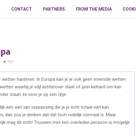
E
CONTACT
PARTNERS
FROM THE MEDIA
COOKI
opa
757
le wetten hanteren. In Europa kan je je ook geen vreemde wetten
wetten waarbij je stijl achterover slaat of juist keihard om kan
der staan ze voor je op een rijtje.
elijk een wet van toepassing die je je echt totaal niet kan
en, dan zou je denken dat dat toch redelijk normaal is. Maar
ijk mag dit echt! Trouwen met een overleden persoon is mogelijk