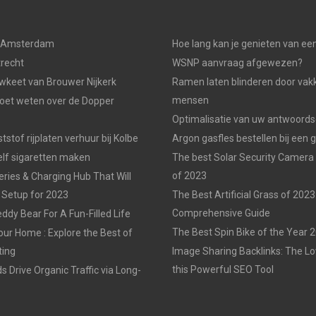
n Amsterdam
Hoe lang kan je genieten van ee
trecht
WSNP aanvraag afgewezen?
keet van Brouwer Nijkerk
Ramen laten blinderen door vak
mensen
moet weten over de Dopper
Optimalisatie van uw antwoords
tstof rijplaten verhuur bij Kolbe
Argon gasfles bestellen bij een 
elf sigaretten maken
The best Solar Security Camera
of 2023
eries & Charging Hub That Will
 Setup for 2023
The Best Artificial Grass of 2023
Comprehensive Guide
ddy Bear For A Fun-Filled Life
The Best Spin Bike of the Year 
our Home : Explore the Best of
ting
Image Sharing Backlinks: The 
this Powerful SEO Tool
 Drive Organic Traffic via Long-