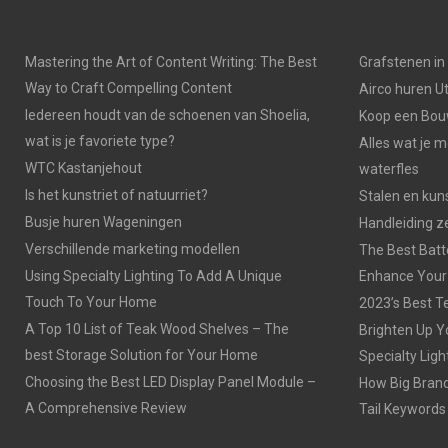
Mastering the Art of Content Writing: The Best
Grafstenen i
Way to Craft Compelling Content
Airco huren U
Iedereen houdt van de schoenen van Shoelia,
Koop een Bouw
wat is je favoriete type?
Alles wat je 
WTC Kastanjehout
waterfles
Is het kunstriet of natuurriet?
Stalen en kuns
Busje huren Wageningen
Handleiding z
Verschillende marketing modellen
The Best Batt
Using Specialty Lighting To Add A Unique
Enhance Your
Touch To Your Home
2023’s Best Te
A Top 10 List of Teak Wood Shelves – The
Brighten Up Y
best Storage Solution for Your Home
Specialty Ligh
Choosing the Best LED Display Panel Module –
How Big Brands
A Comprehensive Review
Tail Keywords