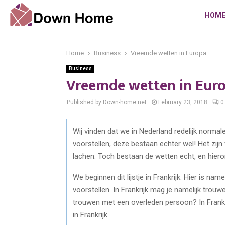
HOM
Home
Business
Vreemde wetten in Europa
Business
Vreemde wetten in Eur
Published by Down-home.net
February 23, 2018
0
Wij vinden dat we in Nederland redelijk norma
voorstellen, deze bestaan echter wel! Het zijn 
lachen. Toch bestaan de wetten echt, en hieron
We beginnen dit lijstje in Frankrijk. Hier is nam
voorstellen. In Frankrijk mag je namelijk trouw
trouwen met een overleden persoon? In Frankr
in Frankrijk.