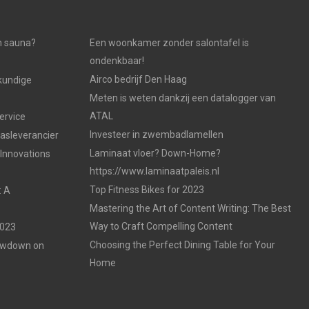
n sauna?
Een woonkamer zonder salontafel is
ondenkbaar!
Airco bedrijf Den Haag
kundige
Meten is weten dankzij een datalogger van
ATAL
ervice
Investeer in zwembadlamellen
gasleverancier
Laminaat vloer? Down-Home?
 Innovations
https://www.laminaatpaleis.nl
Top Fitness Bikes for 2023
: A
Mastering the Art of Content Writing: The Best
Way to Craft Compelling Content
2023
Choosing the Perfect Dining Table for Your
Lowdown on
Home