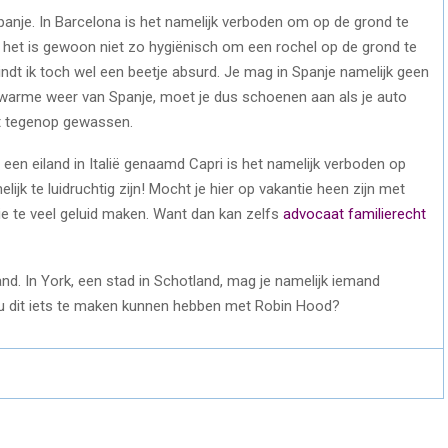
Spanje. In Barcelona is het namelijk verboden om op de grond te
n, het is gewoon niet zo hygiënisch om een rochel op de grond te
indt ik toch wel een beetje absurd. Je mag in Spanje namelijk geen
t warme weer van Spanje, moet je dus schoenen aan als je auto
t tegenop gewassen.
een eiland in Italië genaamd Capri is het namelijk verboden op
jk te luidruchtig zijn! Mocht je hier op vakantie heen zijn met
ie te veel geluid maken. Want dan kan zelfs
advocaat familierecht
and. In York, een stad in Schotland, mag je namelijk iemand
Zou dit iets te maken kunnen hebben met Robin Hood?