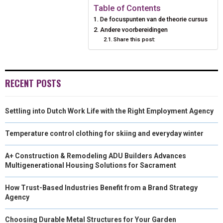
N
N
N
N
N
T
O
E
I
Table of Contents
De focuspunten van de theorie cursus
E
K
S
N
Andere voorbereidingen
Share this post:
R
T
)
RECENT POSTS
Settling into Dutch Work Life with the Right Employment Agency
Temperature control clothing for skiing and everyday winter
A+ Construction & Remodeling ADU Builders Advances
Multigenerational Housing Solutions for Sacrament
How Trust-Based Industries Benefit from a Brand Strategy
Agency
Choosing Durable Metal Structures for Your Garden