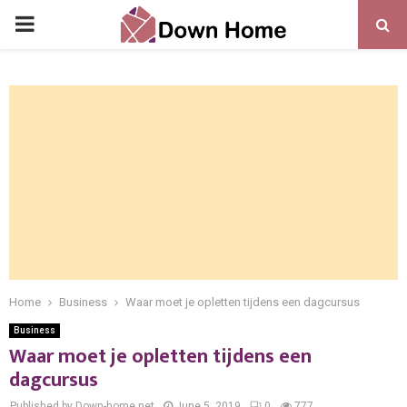
PRIMARY
MENU
Home
Business
Waar moet je opletten tijdens een dagcursus
Business
Waar moet je opletten tijdens een
dagcursus
Published by Down-home.net
June 5, 2019
0
777