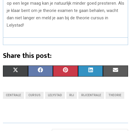
op een lege maag kan je natuurlijk minder goed presteren. Als
je klaar bent om je theorie examen te gaan behalen, wacht
dan niet langer en meld je aan bij de theorie cursus in
Lelystad!
Share this post:
S
S
S
S
S
X
F
P
L
E
H
H
H
H
H
(
A
I
I
M
A
A
A
A
A
T
C
N
N
A
CENTRALE
CURSUS
LELYSTAD
RIJ
RIJCENTRALE
THEORIE
R
R
R
R
R
W
E
T
K
I
E
E
E
E
E
I
B
E
E
L
O
O
O
O
O
T
O
R
D