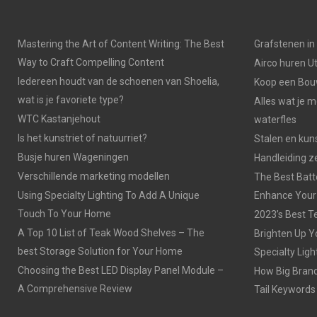
Mastering the Art of Content Writing: The Best
Grafstenen i
Way to Craft Compelling Content
Airco huren U
Iedereen houdt van de schoenen van Shoelia,
Koop een Bouw
wat is je favoriete type?
Alles wat je 
WTC Kastanjehout
waterfles
Is het kunstriet of natuurriet?
Stalen en kuns
Busje huren Wageningen
Handleiding z
Verschillende marketing modellen
The Best Batt
Using Specialty Lighting To Add A Unique
Enhance Your
Touch To Your Home
2023’s Best Te
A Top 10 List of Teak Wood Shelves – The
Brighten Up Y
best Storage Solution for Your Home
Specialty Ligh
Choosing the Best LED Display Panel Module –
How Big Brands
A Comprehensive Review
Tail Keywords