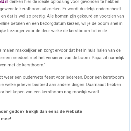
d.nl
denken hier de ideale oplossing voor gevonden te hebben.
 gewenste kerstboom uitzoeken. Er wordt duidelijk onderscheidt
en dat is wel zo prettig. Alle bomen zijn gekeurd en voorzien van
online betalen en een bezorgdatum kiezen, wil je de boom snel in
lijke bezorger voor de deur welke de kerstboom tot in de
e malen makkelijker en zorgt ervoor dat het in huis halen van de
dereen meedoet met het versieren van de boom. Papa zit namelijk
uwen met de kerstboom.’’
dt weer een ouderwets feest voor iedereen. Door een kerstboom
rgie welke je liever besteed aan andere dingen. Daarnaast hebben
or het kopen van een kerstboom nog moeilijk wordt.
onder gedoe? Bekijk dan eens de website
l mee!