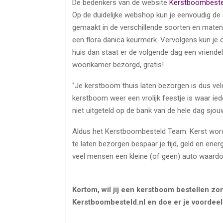
De bedenkers van de website
Kerstboombestel
Op de duidelijke webshop kun je eenvoudig de
gemaakt in de verschillende soorten en maten 
een flora danica keurmerk. Vervolgens kun je 
huis dan staat er de volgende dag een vriende
woonkamer bezorgd, gratis!
‘’Je kerstboom thuis laten bezorgen is dus vel
kerstboom weer een vrolijk feestje is waar ie
niet uitgeteld op de bank van de hele dag sjo
Aldus het Kerstboombesteld Team. Kerst wor
te laten bezorgen bespaar je tijd, geld en ene
veel mensen een kleine (of geen) auto waardo
Kortom, wil jij een kerstboom bestellen z
Kerstboombesteld.nl en doe er je voordee