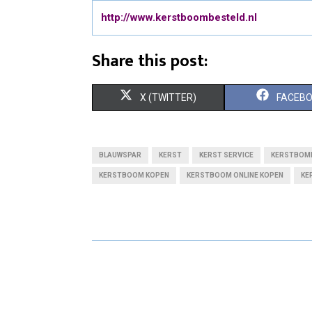
http://www.kerstboombesteld.nl
Share this post:
S
S
X (TWITTER)
FACEB
H
H
A
A
BLAUWSPAR
KERST
KERST SERVICE
KERSTBOM
R
R
KERSTBOOM KOPEN
KERSTBOOM ONLINE KOPEN
KE
E
E
O
O
N
N