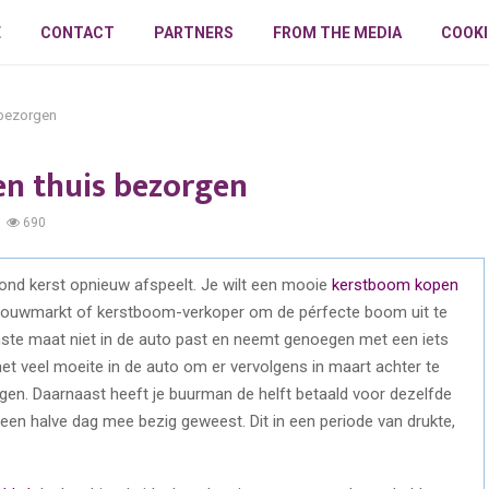
E
CONTACT
PARTNERS
FROM THE MEDIA
COOKI
 bezorgen
n thuis bezorgen
690
rond kerst opnieuw afspeelt. Je wilt een mooie
kerstboom kopen
ke bouwmarkt of kerstboom-verkoper om de pérfecte boom uit te
enste maat niet in de auto past en neemt genoegen met een iets
met veel moeite in de auto om er vervolgens in maart achter te
ggen. Daarnaast heeft je buurman de helft betaald voor dezelfde
 een halve dag mee bezig geweest. Dit in een periode van drukte,