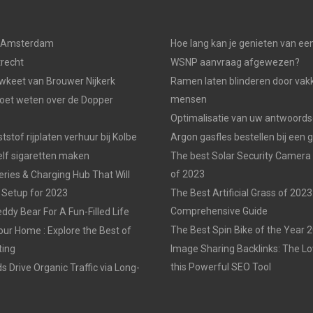
n Amsterdam
Hoe lang kan je genieten van ee
trecht
WSNP aanvraag afgewezen?
keet van Brouwer Nijkerk
Ramen laten blinderen door vak
mensen
moet weten over de Dopper
Optimalisatie van uw antwoords
tstof rijplaten verhuur bij Kolbe
Argon gasfles bestellen bij een 
elf sigaretten maken
The best Solar Security Camera
of 2023
eries & Charging Hub That Will
 Setup for 2023
The Best Artificial Grass of 2023
Comprehensive Guide
ddy Bear For A Fun-Filled Life
The Best Spin Bike of the Year 
our Home : Explore the Best of
ting
Image Sharing Backlinks: The 
this Powerful SEO Tool
 Drive Organic Traffic via Long-