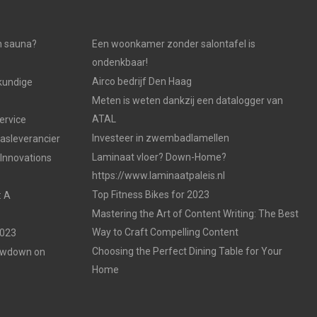
n sauna?
Een woonkamer zonder salontafel is
ondenkbaar!
Airco bedrijf Den Haag
kundige
Meten is weten dankzij een datalogger van
ATAL
ervice
Investeer in zwembadlamellen
gasleverancier
Laminaat vloer? Down-Home?
 Innovations
https://www.laminaatpaleis.nl
Top Fitness Bikes for 2023
: A
Mastering the Art of Content Writing: The Best
Way to Craft Compelling Content
2023
Choosing the Perfect Dining Table for Your
Lowdown on
Home